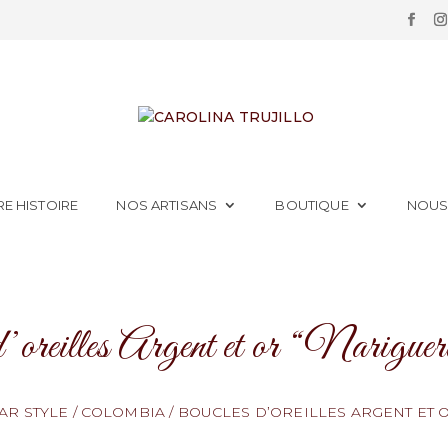
E HISTOIRE
NOS ARTISANS
BOUTIQUE
NOUS
’oreilles Argent et or “Narigue
AR STYLE
/
COLOMBIA
/
BOUCLES D’OREILLES ARGENT ET 