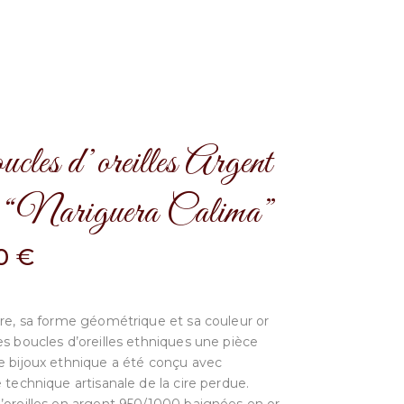
les d’oreilles Argent
r “Nariguera Calima”
00
€
ire, sa forme géométrique et sa couleur or
es boucles d’oreilles ethniques une pièce
e bijoux ethnique a été conçu avec
 technique artisanale de la cire perdue.