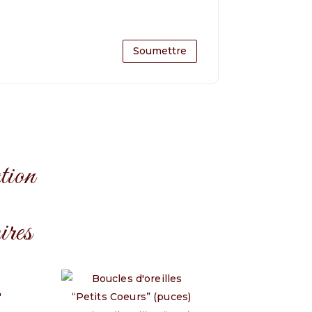
tion
ires