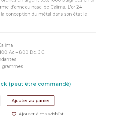
’oreilles en argent 950/1000 baignées en or
orme d’anneau nasal de Calima. L’or 24
t la conception du métal dans son état le
 Calima
 100 Ac – 800 Dc. J.C.
ndantes
,9 grammes
tock (peut être commandé)
Ajouter au panier
Ajouter à ma wishlist