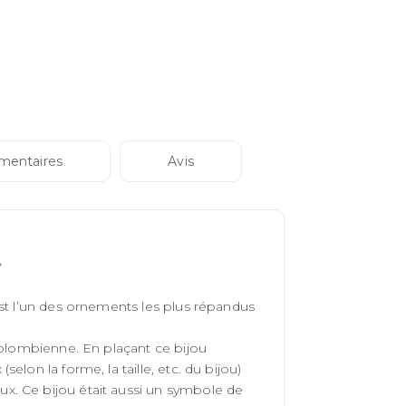
a
mentaires
Avis
est l’un des ornements les plus répandus
colombienne. En plaçant ce bijou
lon la forme, la taille, etc. du bijou)
x. Ce bijou était aussi un symbole de