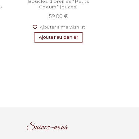
Boucles d’oreilles “Petits
 »
Coeurs” (puces)
59.00
€
t
Ajouter à ma wishlist
Ajouter au panier
Suivez-nous