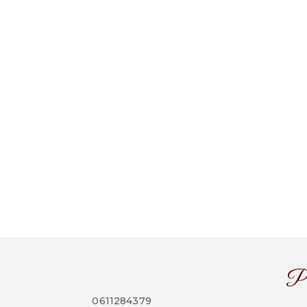
Pl
0611284379