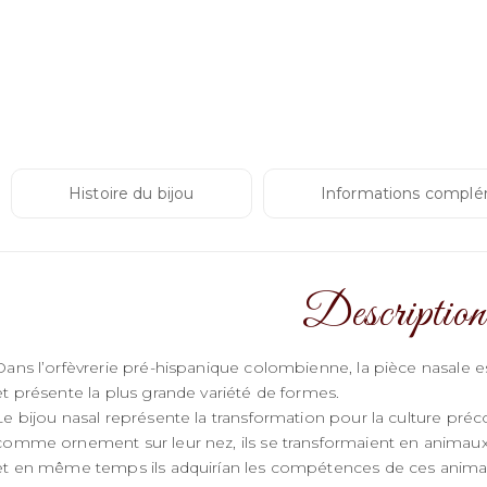
or
“Nariguer
Calima”
Histoire du bijou
Informations complé
Description
Dans l’orfèvrerie pré-hispanique colombienne, la pièce nasale 
et présente la plus grande variété de formes.
Le bijou nasal représente la transformation pour la culture pré
comme ornement sur leur nez, ils se transformaient en animaux (se
et en même temps ils adquirían les compétences de ces animau