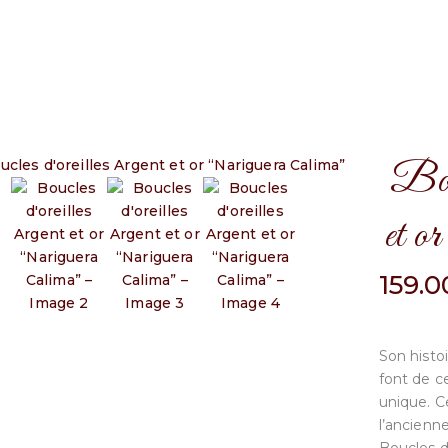
Bouc
et o
159.
Son histo
font de c
unique. C
l’ancienne