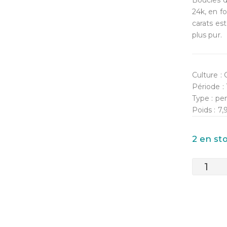
Boucles d
24k, en f
carats es
plus pur.
Culture :
Période :
Type : pe
Poids : 7
2 en s
quantité
de
Boucles
d'oreilles
Argent
et