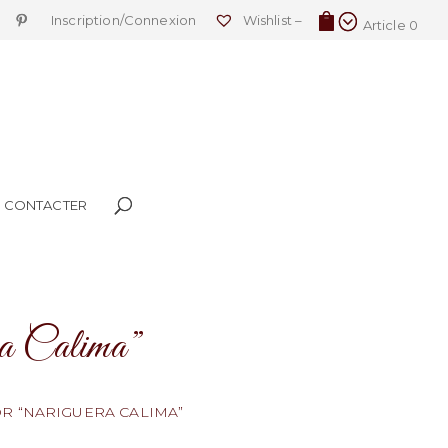
Inscription/Connexion
Wishlist –
Article 0
 CONTACTER
ra Calima”
OR “NARIGUERA CALIMA”