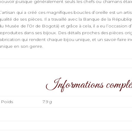
pouvoir puisque généralement seuls les chefs ou chamans étaien
L’artisan qui a créé ces magnifiques boucles d’oreille est un ar
qualité de ses pièces. Il a travaillé avec la Banque de la Répub
du Musée de l’Or de Bogotá) et grâce à cela, il a eu l’occasion
reproduites dans ses bijoux. Des détails proches des pièces ori
fabrication qui rendent chaque bijou unique, et un savoir-faire in
unique en son genre.
Informations complé
Poids
7.9 g