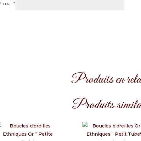
E-mail
*
Produits en rela
Produits simila