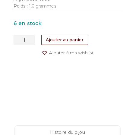
Poids : 1,6 grammes
6 en stock
quantité
Ajouter au panier
de
Boucles
Ajouter à ma wishlist
d'oreilles
“Petits
Coeurs”
(puces)
Histoire du bijou