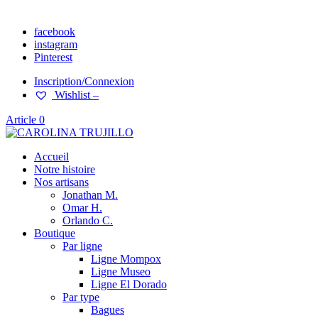
facebook
instagram
Pinterest
Inscription/Connexion
Wishlist –
Article 0
Accueil
Notre histoire
Nos artisans
Jonathan M.
Omar H.
Orlando C.
Boutique
Par ligne
Ligne Mompox
Ligne Museo
Ligne El Dorado
Par type
Bagues