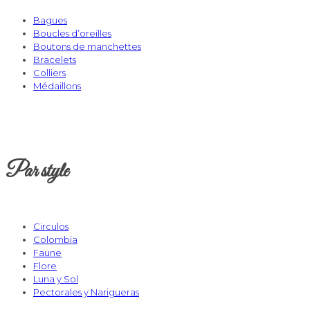
Bagues
Boucles d’oreilles
Boutons de manchettes
Bracelets
Colliers
Médaillons
Par style
Circulos
Colombia
Faune
Flore
Luna y Sol
Pectorales y Narigueras