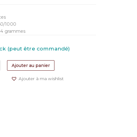
ces
50/1000
,24 grammes
tock (peut être commandé)
Ajouter au panier
Ajouter à ma wishlist
os”