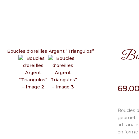
Bouc
69.0
Boucles d’
géométriq
artisanale
en forme 