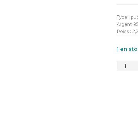
Type : pu
Argent 9
Poids : 2
1 en s
quantité
de
Boucles
d'oreilles
Argent
“Triangul