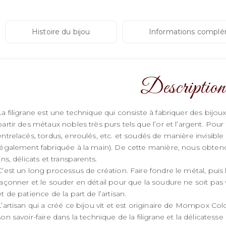
Histoire du bijou
Informations complé
Description
La filigrane est une technique qui consiste à fabriquer des bijoux à 
partir des métaux nobles très purs tels que l’or et l’argent. Pour f
entrelacés, tordus, enroulés, etc. et soudés de manière invisible
(également fabriquée à la main). De cette manière, nous obte
fins, délicats et transparents.
C’est un long processus de création. Faire fondre le métal, puis l’é
façonner et le souder en détail pour que la soudure ne soit p
et de patience de la part de l’artisan.
L’artisan qui a créé ce bijou vit et est originaire de Mompox Col
son savoir-faire dans la technique de la filigrane et la délicatesse 