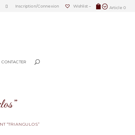
Inscription/Connexion
Wishlist –
Article 0
 CONTACTER
los”
NT “TRIANGULOS”