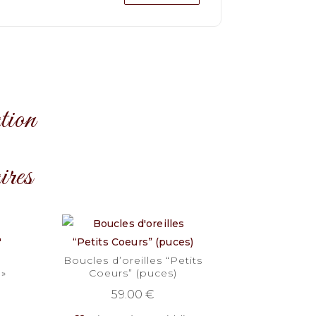
tion
ires
Boucles d’oreilles “Petits
 »
Coeurs” (puces)
59.00
€