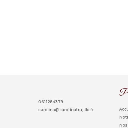
Pl
0611284379
Accu
carolina@carolinatrujillo.fr
Notr
Nos 