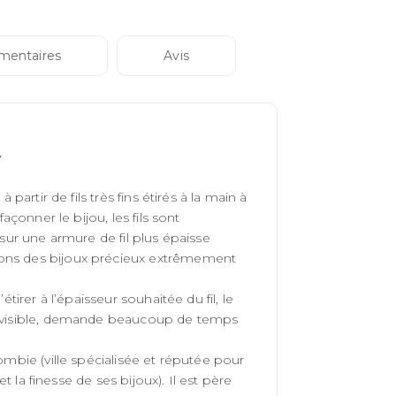
mentaires
Avis
partir de fils très fins étirés à la main à
açonner le bijou, les fils sont
 sur une armure de fil plus épaisse
nons des bijoux précieux extrêmement
tirer à l’épaisseur souhaitée du fil, le
as visible, demande beaucoup de temps
ombie (ville spécialisée et réputée pour
et la finesse de ses bijoux). Il est père