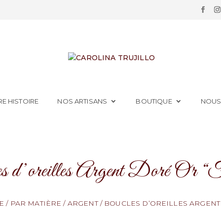
E HISTOIRE
NOS ARTISANS
BOUTIQUE
NOUS
s d’oreilles Argent Doré Or “
E
/
PAR MATIÈRE
/
ARGENT
/
BOUCLES D’OREILLES ARGENT