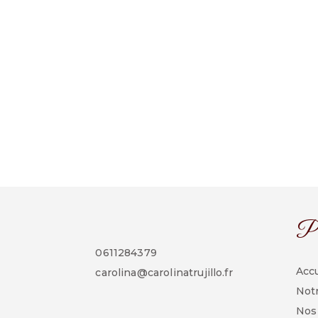
Pl
0611284379
Accu
carolina@carolinatrujillo.fr
Notr
Nos 