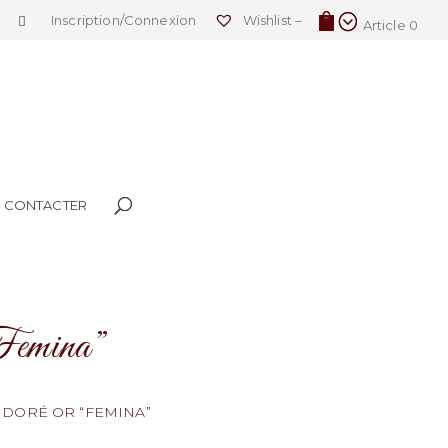
Inscription/Connexion
Wishlist –
Article 0
 CONTACTER
Femina”
 DORÉ OR “FEMINA”