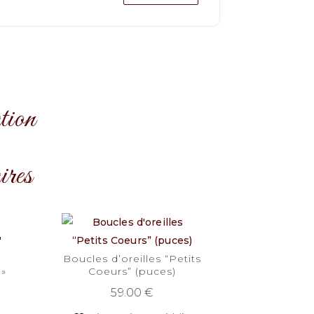
tion
ires
Boucles d’oreilles “Petits
 »
Coeurs” (puces)
59.00
€