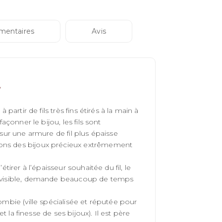
mentaires
Avis
partir de fils très fins étirés à la main à
açonner le bijou, les fils sont
 sur une armure de fil plus épaisse
nons des bijoux précieux extrêmement
tirer à l’épaisseur souhaitée du fil, le
as visible, demande beaucoup de temps
ombie (ville spécialisée et réputée pour
et la finesse de ses bijoux). Il est père