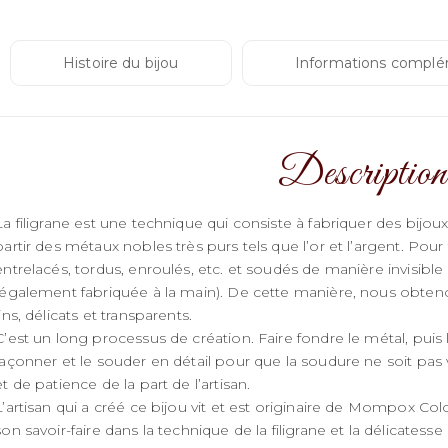
Histoire du bijou
Informations complé
Description
La filigrane est une technique qui consiste à fabriquer des bijoux à 
partir des métaux nobles très purs tels que l’or et l’argent. Pour f
entrelacés, tordus, enroulés, etc. et soudés de manière invisible
(également fabriquée à la main). De cette manière, nous obte
fins, délicats et transparents.
C’est un long processus de création. Faire fondre le métal, puis l’é
façonner et le souder en détail pour que la soudure ne soit p
et de patience de la part de l’artisan.
L’artisan qui a créé ce bijou vit et est originaire de Mompox Col
son savoir-faire dans la technique de la filigrane et la délicatesse 