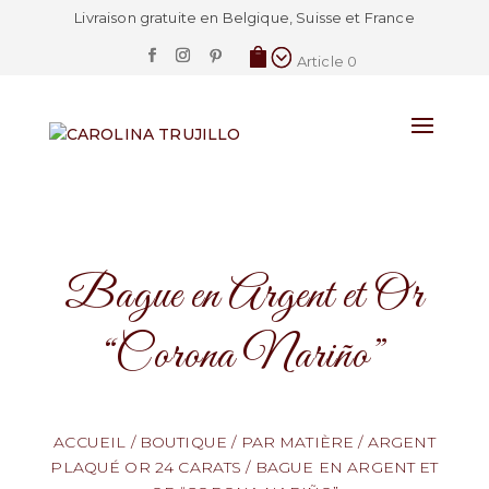
Livraison gratuite en Belgique, Suisse et France
Article 0
Bague en Argent et Or
“Corona Nariño”
ACCUEIL
/
BOUTIQUE
/
PAR MATIÈRE
/
ARGENT
PLAQUÉ OR 24 CARATS
/
BAGUE EN ARGENT ET