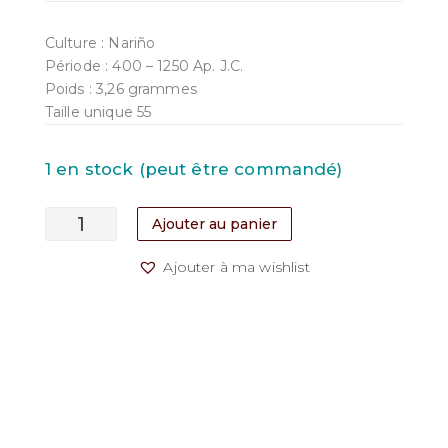
Culture : Nariño
Période : 400 – 1250 Ap. J.C.
Poids : 3,26 grammes
Taille unique 55
1 en stock (peut être commandé)
quantité
Ajouter au panier
de
Bague
Ajouter à ma wishlist
en
Argent
et
Or
“Corona
Nariño”