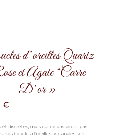
les d’oreilles Quartz
se et Agate “Carre
D’or »
0
€
 et discrètes, mais qui ne passeront pas
, nos boucles d’oreilles artisanales sont