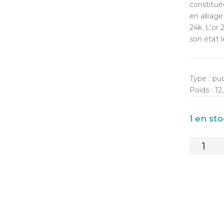
constitué
en alliag
24k. L’or
son état l
Type : pu
Poids : 1
1 en s
quantité
de
Boucles
d'oreilles
Quartz
Rose
et
Agate