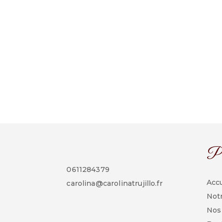
Pl
0611284379
Accu
carolina@carolinatrujillo.fr
Notr
Nos 