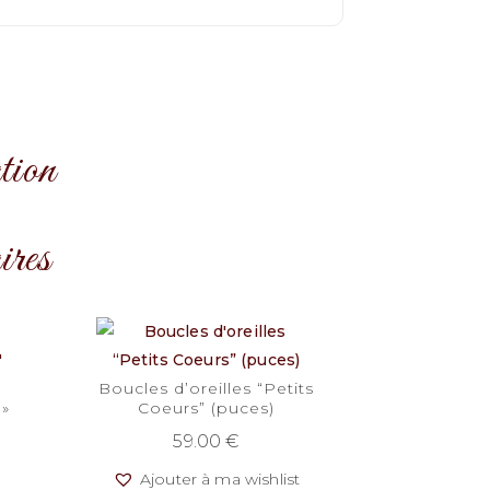
tion
ires
Boucles d’oreilles “Petits
 »
Coeurs” (puces)
59.00
€
t
Ajouter à ma wishlist