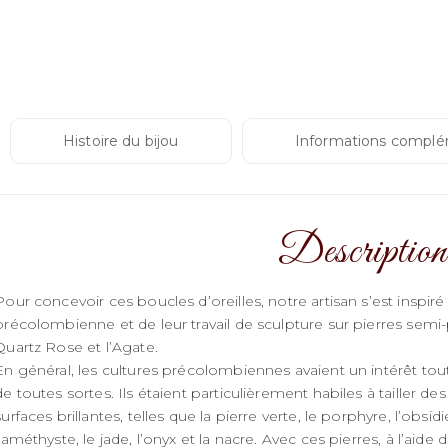
“Carre
D'or"
Histoire du bijou
Informations complé
Description
Pour concevoir ces boucles d’oreilles, notre artisan s’est insp
précolombienne et de leur travail de sculpture sur pierres sem
Quartz Rose et l’Agate.
En général, les cultures précolombiennes avaient un intérêt tout
de toutes sortes. Ils étaient particulièrement habiles à tailler de
surfaces brillantes, telles que la pierre verte, le porphyre, l’obsid
l’améthyste, le jade, l’onyx et la nacre. Avec ces pierres, à l’aid