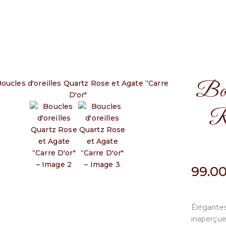
Bouc
Ro
99.0
Élégantes
inaperçues