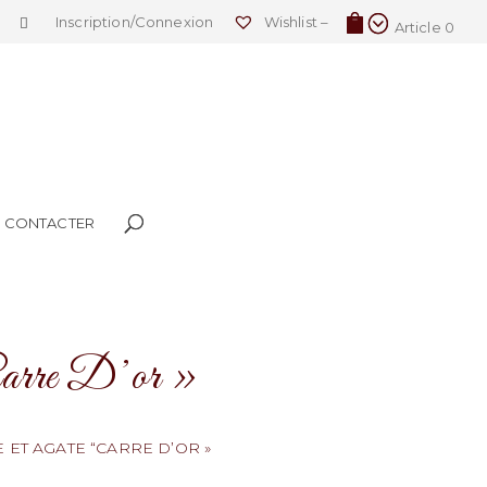
Inscription/Connexion
Wishlist –
Article 0
 CONTACTER
Carre D’or »
ET AGATE “CARRE D’OR »